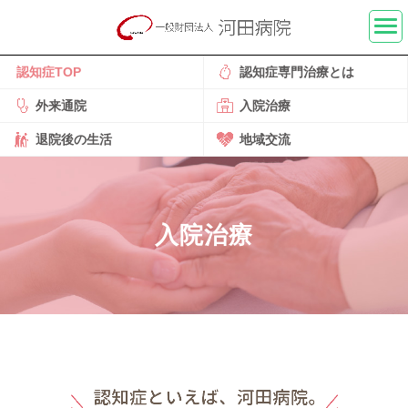
認知症
TOP
認知症専門
治療とは
外来通院
入院治療
退院後の
生活
地域交流
入院治療