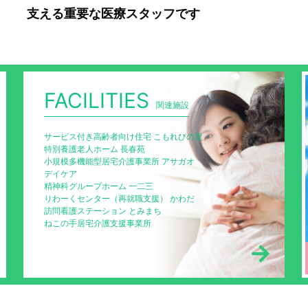
支える重要な医療スタッフです
詳し
FACILITIES
関連施設
サービス付き高齢者向け住宅 こもれびの里
特別養護老人ホーム 長春苑
小規模多機能型居宅介護事業所 アサガオ
デイケア
精神科グループホーム 一二三
りわーくセンター（再就職支援） かわだ
訪問看護ステーション とみまち
ねこの手居宅介護支援事業所